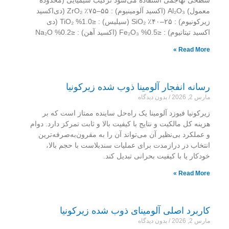
سطحی تهاجمی استفاده می‌شود ترکیب شیمیایی (محدوده
معمول) Al₂O₃ (اکسید آلومینیوم) : ۵۵–۷۵٪ ZrO₂ (دی‌اکسید
زیرکونیوم) : ۲۵–۴۰٪ SiO₂ (سیلیس) : ≤1.0% TiO₂ (دی
اکسید تیتانیوم) : ≤0.5% Fe₂O₃ (اکسید آهن) : ≤0.2% Na₂O
Read More »
رسانه انفجار آلومینا ذوب شده زیرکونیا
مارس 2, 2026
بدون دیدگاه
زیرکونیا فیوزد آلومینا یک راه‌حل ساینده ممتاز است که بر
هزینه کل مالکیت و نتایج با کیفیت بالا و ثابت تمرکز دارد. دوام
و عملکرد بی‌نظیر آن می‌تواند آن را به مقرون‌به‌صرفه‌ترین
انتخاب در درازمدت برای عملیات سندبلاست با حجم بالا،
خودکار یا با کیفیت بحرانی تبدیل کند.
Read More »
کاربرد اصلی آلومینای ذوب شده زیرکونیا
مارس 2, 2026
بدون دیدگاه