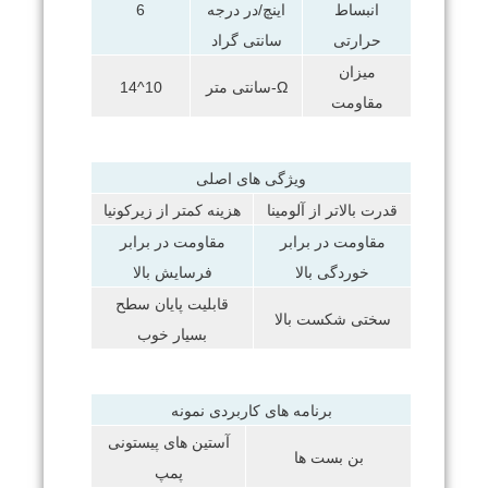
انبساط
اینچ/در درجه
6
حرارتی
سانتی گراد
میزان
Ω-سانتی متر
10^14
مقاومت
ویژگی های اصلی
قدرت بالاتر از آلومینا
هزینه کمتر از زیرکونیا
مقاومت در برابر
مقاومت در برابر
خوردگی بالا
فرسایش بالا
قابلیت پایان سطح
سختی شکست بالا
بسیار خوب
برنامه های کاربردی نمونه
آستین های پیستونی
بن بست ها
پمپ