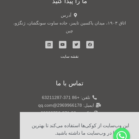
ما را پیدا کنید
آدرس
اتاق ۱۹۰۳، میدان یاکسین تایمز، جاده ساوت سونگشان، ژنگژو،
چین
نقشه سایت
تماس با ما
تلفن: +86 371-63211287
ایمیل: 2969966178@qq.com
فکس: +86-371-60303756
تلفن: +86 15738804601
این وب‌سایت از کوکی‌ها استفاده می‌کند تا بهترین
تجربه را در وب‌سایت ما داشته باشید.