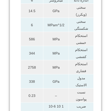
اندازه دانه
میکرومتر
6
سختی
14.5
GPa
(ویکرز)
سختی
6
MPam^1/2
شکستگی
استحکام
586
MPa
خمشی
استحکام
344
MPa
کششی
استحکام
2758
MPa
فشاری
مدول
338
GPa
الاستیک
نسبت
0.23
–
پواسون
ضریب
1 10 10-6