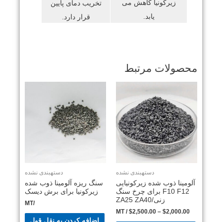
زیرکونیا کاهش می
تخریب دمای پایین
یابد.
قرار دارد.
محصولات مرتبط
دستهبندی نشده
دستهبندی نشده
آلومینا ذوب شده زیرکونیایی
سنگ ریزه آلومینا ذوب شده
F10 F12 برای چرخ سنگ
زیرکونیا برای برش دیسک
زنی/ZA25 ZA40
/MT
/ MT
$
2,500.00
–
$
2,000.00
اضافه کردن به نقل قول