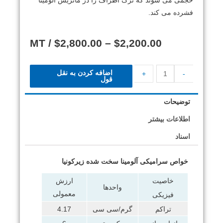
حجمی می شوند که ترک اطراف را در ماتریس آلومینا
فشرده می کند.
/ MT
$
2,800.00
–
$
2,200.00
اضافه کردن به نقل
+
-
قول
توضیحات
اطلاعات بیشتر
اسناد
خواص سرامیکی آلومینا سخت شده زیرکونیا
خاصیت
ارزش
واحدها
معمولی
فیزیکی
تراکم
گرم/سی سی
4.17